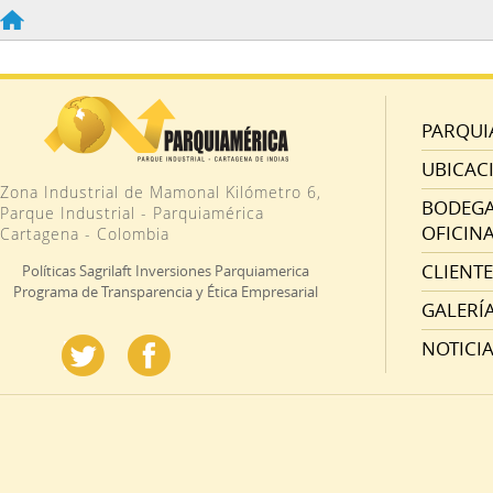
PARQUI
UBICAC
Zona Industrial de Mamonal Kilómetro 6,
BODEGAS
Parque Industrial - Parquiamérica
OFICINA
Cartagena - Colombia
CLIENTE
Políticas Sagrilaft Inversiones Parquiamerica
Programa de Transparencia y Ética Empresarial
GALERÍ
NOTICI