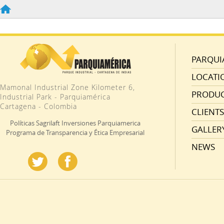
PARQUI
LOCATI
Mamonal Industrial Zone Kilometer 6,
PRODUC
Industrial Park - Parquiamérica
Cartagena - Colombia
CLIENTS
Políticas Sagrilaft Inversiones Parquiamerica
GALLER
Programa de Transparencia y Ética Empresarial
NEWS