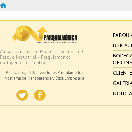
PARQUI
UBICAC
Zona Industrial de Mamonal Kilómetro 6,
BODEGAS
Parque Industrial - Parquiamérica
OFICINA
Cartagena - Colombia
CLIENTE
Políticas Sagrilaft Inversiones Parquiamerica
Programa de Transparencia y Ética Empresarial
GALERÍ
NOTICI