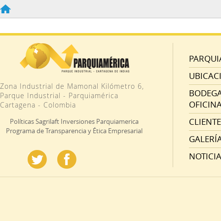
PARQUI
UBICAC
Zona Industrial de Mamonal Kilómetro 6,
BODEGAS
Parque Industrial - Parquiamérica
OFICINA
Cartagena - Colombia
CLIENTE
Políticas Sagrilaft Inversiones Parquiamerica
Programa de Transparencia y Ética Empresarial
GALERÍ
NOTICI