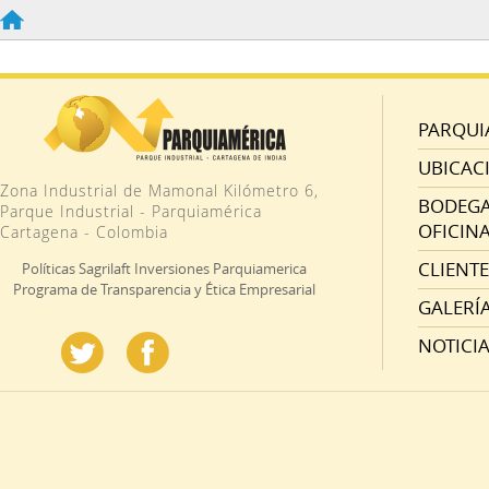
PARQUI
UBICAC
Zona Industrial de Mamonal Kilómetro 6,
BODEGAS
Parque Industrial - Parquiamérica
OFICINA
Cartagena - Colombia
CLIENTE
Políticas Sagrilaft Inversiones Parquiamerica
Programa de Transparencia y Ética Empresarial
GALERÍ
NOTICI